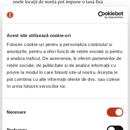
unele locații de nuntă pot impune o taxă fixă
pentru sală, un consum minim pentru mâncare și
băutură ș.a. Dacă întregul cost al locației îl
depășește pe cel din planificarea voastră, ar putea
fi necesar să cauți alte opțiuni sau să ajustezi restul
Acest site utilizează cookie-uri
costurilor astfel încât să poți echilibra bugetul
Folosim cookie-uri pentru a personaliza conținutul și
total al evenimentului.
anunțurile, pentru a oferi funcții de rețele sociale și pentru
a analiza traficul. De asemenea, le oferim partenerilor de
rețele sociale, de publicitate și de analize informații cu
Care este capacitatea maximă a sălii?
privire la modul în care folosiți site-ul nostru. Aceștia le
pot combina cu alte informații oferite de dvs. sau culese
Capacitatea locației de nuntă este direct legată de
în urma folosirii serviciilor lor.
numărul de invitați și de bugetul vostru. Dacă
spațiul care îți place poate găzdui doar 75 de
Selecția
persoane, iar lista voastră de invitați se apropie de
Necesare
consimțământului
200 sau dacă îți dorești un ring mare de dans, iar
spațiul este limitat, va trebui să reconsideri fie