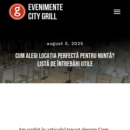
Skip
to
Togg
content
Navi
Acasă
august 5, 2025
Promoții
Cum alegi locația perfectă pentru nuntă?
Locații
Listă de întrebări utile
Testimoniale
Noutăți
Formular Solicitare Ofertă
Sfaturi Utile
Am vorbit în articolul trecut despre
Cum