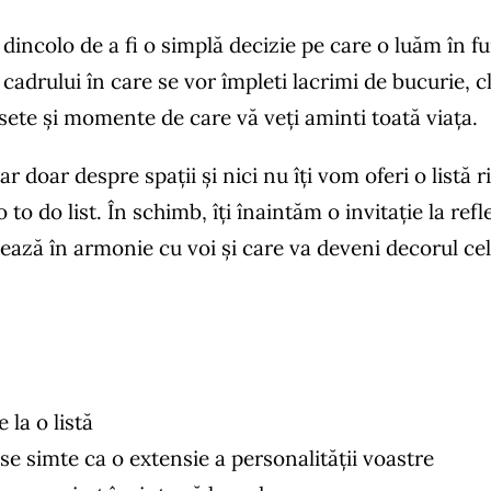
 dincolo de a fi o simplă decizie pe care o luăm în fu
 cadrului în care se vor împleti lacrimi de bucurie, 
âsete și momente de care vă veți aminti toată viața.
doar despre spații și nici nu îți vom oferi o listă rig
-o to do list. În schimb, îți înaintăm o invitație la r
ează în armonie cu voi și care va deveni decorul cel
 la o listă
 se simte ca o extensie a personalității voastre