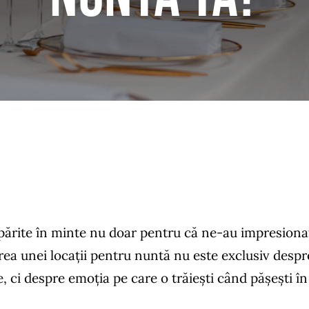
părite în minte nu doar pentru că ne-au impresionat 
ea unei locații pentru nuntă nu este exclusiv despre
, ci despre emoția pe care o trăiești când pășești în 