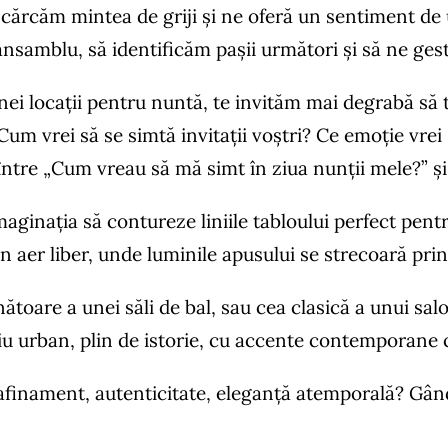
scărcăm mintea de griji și ne oferă un sentiment de u
samblu, să identificăm pașii următori și să ne gest
i locații pentru nuntă, te invităm mai degrabă să te
Cum vrei să se simtă invitații voștri? Ce emoție vrei 
, între „Cum vreau să mă simt în ziua nunții mele?” ș
maginația să contureze liniile tabloului perfect pentr
în aer liber, unde luminile apusului se strecoară pri
toare a unei săli de bal, sau cea clasică a unui sa
u urban, plin de istorie, cu accente contemporane ca
 rafinament, autenticitate, eleganță atemporală? Gânde