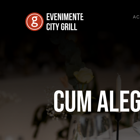
Skip
to
AC
content
Cum aleg