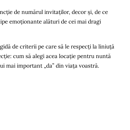
ncție de numărul invitaților, decor și, de ce
clipe emoționante alături de cei mai dragi
idă de criterii pe care să le respecți la liniuță
eflecție: cum să alegi acea locație pentru nuntă
ui mai important „da” din viața voastră.