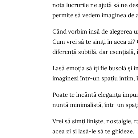
nota lucrurile ne ajută să ne de
permite să vedem imaginea de an
Când vorbim însă de alegerea une
Cum vrei să te simți în acea zi? 
diferență subtilă, dar esențială
Lasă emoția să îți fie busolă și i
imaginezi într-un spațiu intim, 
Poate te încântă eleganța impună
nuntă minimalistă, într-un spați
Vrei să simți liniște, nostalgie,
acea zi și lasă-le să te ghideze.