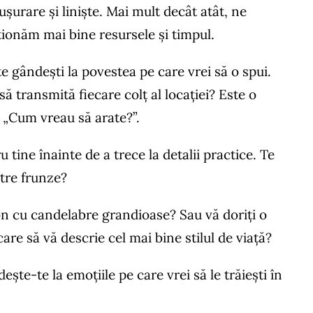
șurare și liniște. Mai mult decât atât, ne
ionăm mai bine resursele și timpul.
 gândești la povestea pe care vrei să o spui.
să transmită fiecare colț al locației? Este o
i „Cum vreau să arate?”.
u tine înainte de a trece la detalii practice. Te
ntre frunze?
lon cu candelabre grandioase? Sau vă doriți o
re să vă descrie cel mai bine stilul de viață?
ște-te la emoțiile pe care vrei să le trăiești în