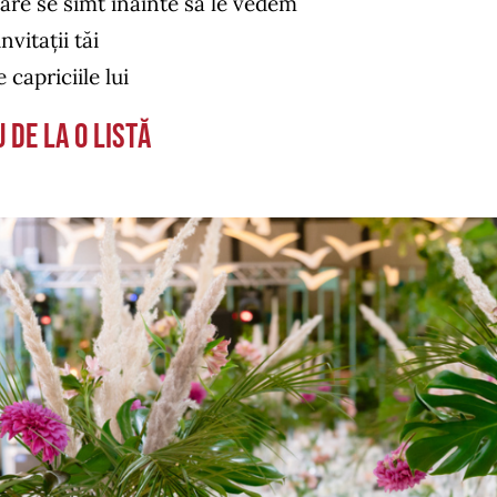
care se simt înainte să le vedem
vitații tăi
 capriciile lui
 de la o listă