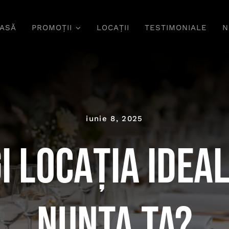
ASĂ
PROMOȚII
LOCAȚII
TESTIMONIALE
N
iunie 8, 2025
i locația idea
nunta ta?