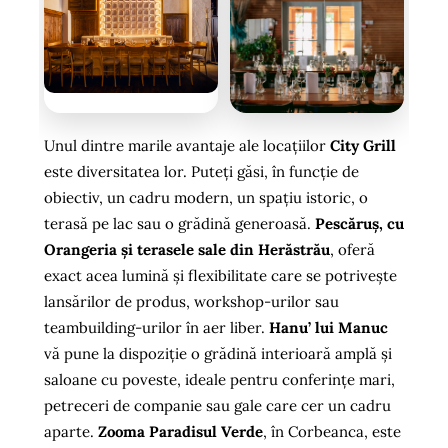
Unul dintre marile avantaje ale locațiilor
City Grill
este diversitatea lor. Puteți găsi, în funcție de
obiectiv, un cadru modern, un spațiu istoric, o
terasă pe lac sau o grădină generoasă.
Pescăruș, cu
Orangeria și terasele sale din Herăstrău
, oferă
exact acea lumină și flexibilitate care se potrivește
lansărilor de produs, workshop-urilor sau
teambuilding-urilor în aer liber.
Hanu’ lui Manuc
vă pune la dispoziție o grădină interioară amplă și
saloane cu poveste, ideale pentru conferințe mari,
petreceri de companie sau gale care cer un cadru
aparte.
Zooma Paradisul Verde
, în Corbeanca, este