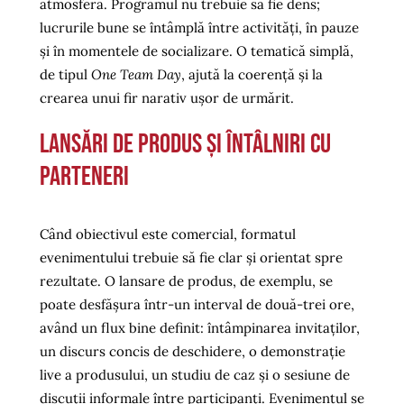
atmosferă. Programul nu trebuie să fie dens;
lucrurile bune se întâmplă între activități, în pauze
și în momentele de socializare. O tematică simplă,
de tipul
One Team Day
, ajută la coerență și la
crearea unui fir narativ ușor de urmărit.
Lansări de produs și întâlniri cu
parteneri
Când obiectivul este comercial, formatul
evenimentului trebuie să fie clar și orientat spre
rezultate. O lansare de produs, de exemplu, se
poate desfășura într-un interval de două-trei ore,
având un flux bine definit: întâmpinarea invitaților,
un discurs concis de deschidere, o demonstrație
live a produsului, un studiu de caz și o sesiune de
discuții informale între participanți. Evenimentul se