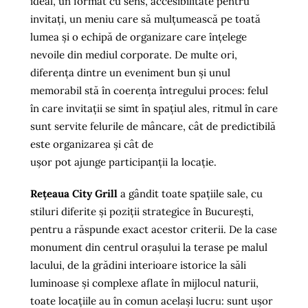
ideal, un format cu sens, accesibilitate pentru
Sfaturi Utile
invitați, un meniu care să mulțumească pe toată
lumea și o echipă de organizare care înțelege
nevoile din mediul corporate. De multe ori,
diferența dintre un eveniment bun și unul
memorabil stă în coerența întregului proces: felul
în care invitații se simt în spațiul ales, ritmul în care
sunt servite felurile de mâncare, cât de predictibilă
este organizarea și cât de
ușor pot ajunge participanții la locație.
Rețeaua City Grill
a gândit toate spațiile sale, cu
stiluri diferite și poziții strategice în București,
pentru a răspunde exact acestor criterii. De la case
monument din centrul orașului la terase pe malul
lacului, de la grădini interioare istorice la săli
luminoase și complexe aflate în mijlocul naturii,
toate locațiile au în comun același lucru: sunt ușor