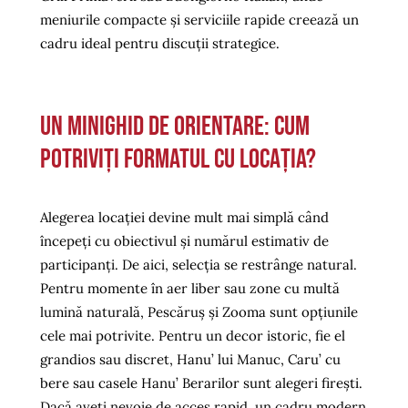
meniurile compacte și serviciile rapide creează un
cadru ideal pentru discuții strategice.
Un minighid de orientare: cum
potriviți formatul cu locația?
Alegerea locației devine mult mai simplă când
începeți cu obiectivul și numărul estimativ de
participanți. De aici, selecția se restrânge natural.
Pentru momente în aer liber sau zone cu multă
lumină naturală, Pescăruș și Zooma sunt opțiunile
cele mai potrivite. Pentru un decor istoric, fie el
grandios sau discret, Hanu’ lui Manuc, Caru’ cu
bere sau casele Hanu’ Berarilor sunt alegeri firești.
Dacă aveți nevoie de acces rapid, un cadru modern