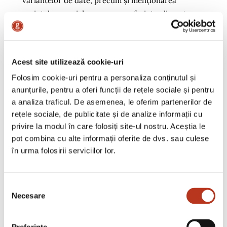
variantelor de date, precum și menționarea
cerințelor speciale, precum preferințe alimentare,
colț foto, recuzită pentru activități sau momente
muzicale ș.a. Pasul final este transmiterea briefului
către echipa de evenimente, care vă va trimite o
Acest site utilizează cookie-uri
propunere completă: spațiu, meniu și servicii
Folosim cookie-uri pentru a personaliza conținutul și
suplimentare.
anunțurile, pentru a oferi funcții de rețele sociale și pentru
a analiza traficul. De asemenea, le oferim partenerilor de
rețele sociale, de publicitate și de analize informații cu
Întrebările frecvente ale
privire la modul în care folosiți site-ul nostru. Aceștia le
pot combina cu alte informații oferite de dvs. sau culese
companiilor
în urma folosirii serviciilor lor.
Majoritatea companiilor vor să știe dacă pot primi
Selecția
ajutor în organizare, dacă meniurile pot fi
Necesare
consimțământului
personalizate și dacă pot fi integrate servicii
suplimentare. Răspunsurile sunt simple: da, există