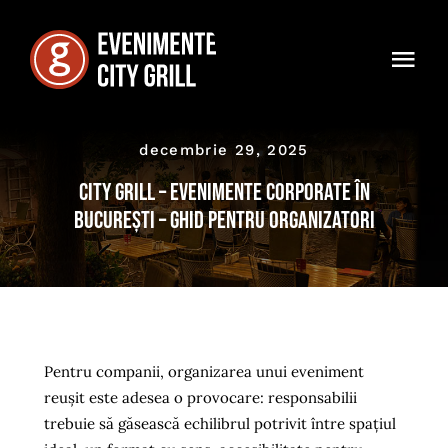
Skip
to
Togg
content
Navi
Acasă
decembrie 29, 2025
Promoții
City Grill – Evenimente corporate în
București – ghid pentru organizatori
Locații
Testimoniale
Noutăți
Pentru companii, organizarea unui eveniment
reușit este adesea o provocare: responsabilii
Formular Solicitare Ofertă
trebuie să găsească echilibrul potrivit între spațiul