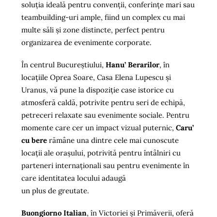
soluția ideală pentru convenții, conferințe mari sau
teambuilding-uri ample, fiind un complex cu mai
multe săli și zone distincte, perfect pentru
organizarea de evenimente corporate.
În centrul Bucureștiului,
Hanu’ Berarilor
, în
locațiile Oprea Soare, Casa Elena Lupescu și
Uranus, vă pune la dispoziție case istorice cu
atmosferă caldă, potrivite pentru seri de echipă,
petreceri relaxate sau evenimente sociale. Pentru
momente care cer un impact vizual puternic,
Caru’
cu bere
rămâne una dintre cele mai cunoscute
locații ale orașului, potrivită pentru întâlniri cu
parteneri internaționali sau pentru evenimente în
care identitatea locului adaugă
un plus de greutate.
Buongiorno Italian
, în Victoriei și Primăverii, oferă